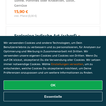
Sahne, Pommes oder Kroketten, Salat,
Gemüse
15,90 €
inkl. Pfand (0,00 €)
Scalopina indische Art (scharf)
Schweinefilet mit getratenen Zwiebeln,
Wir verwenden Cookies und andere Technologien, um Dein
Champignons und Feuerpeperoni
Benutzererlebnis zu verbessern und zu personalisieren, für Analysen zur
Optimierung und Werbung in Zusammenarbeit mit Dritten. Wir
16,90 €
verwenden unsere eigenen Cookies und Cookies von Dritten. Wenn Du
inkl. Pfand (0,00 €)
auf OK klickst, akzeptierst Du die Verwendung aller Cookies. Wir setzen
immer notwendige Cookies. Wähle
Einstellungen verwalten
, um zu
entscheiden, welche Cookies Du akzeptieren möchtest, um Deine
Präferenzen anzupassen und um weitere Informationen zu finden.
Scalopina Filet di Maiale
Schweinefilet mit Vorderschinken,
OK
Mozzarella und Tomatensauce
14,00 €
Online Essen Bestellen
Essentielle
inkl. Pfand (0,00 €)